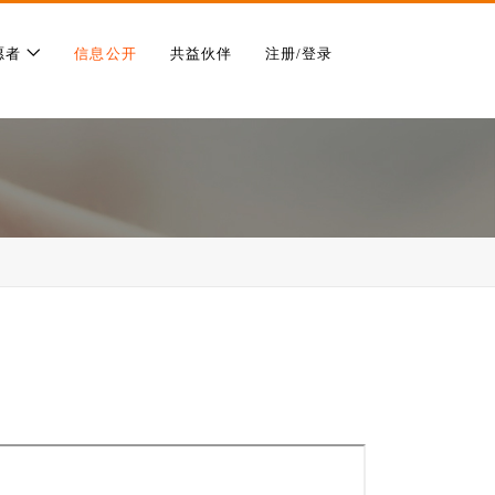
愿者
信息公开
共益伙伴
注册/登录