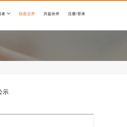
愿者
信息公开
共益伙伴
注册/登录
公示